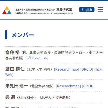
メンバー
齋藤 裕
（PI、北里大学 教授・産総研 特定フェロー・東京大学
客員准教授）[
プロフィール
]
飯田 慎仁
（北里大学 助教）[
Researchmap
] [
ORCID
] [
個人
Web
]
来見田 遥一
（北里大学 助教）[
Researchmap
] [
ORCID
]
邊 遍
（Bian BIAN）（北里大学 特任助教）